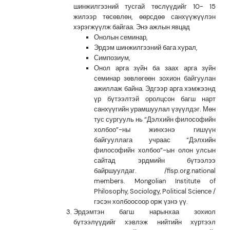
шинжилгээний тусгай төслүүдийг 10- 15
жилээр төсөвлөн, өөрсдөө санхүүжүүлэн
хэрэгжүүлж байгаа. Энэ ажлын явцад
Онолын семинар,
Эрдэм шинжилгээний бага хурал,
Симпозиум,
Онол арга зүйн ба заах арга зүйн
семинар зөвлөгөөн зохион байгуулан
ажиллаж байна. Эдгээр арга хэмжээнд
үр бүтээлтэй оролцсон багш нарт
санхүүгийн урамшуулал үзүүлдэг. Мөн
тус сургууль нь “Дэлхийн философийн
холбоо”-ны жинхэнэ гишүүн
байгууллага учраас “Дэлхийн
философийн холбоо”-ын олон улсын
сайтад эрдмийн бүтээлээ
байршуулдаг. /fisp.org.national
members. Mongolian Institute of
Philosophy, Sociology, Political Science /
гэсэн холбоосоор орж үзнэ үү.
Эрдэмтэн багш нарынхаа зохиол
бүтээлүүдийг хэвлэж нийтийн хүртээл