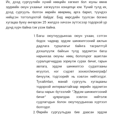
Их, дээд сургуулийн хүний нөөцийн хөгжил бол юуны өмнө
эрдмийн оюун ухааныг хөгжүүлэх концепци юм. Үүний тулд их,
дээд сургууль болгон өөрийн өвөрмөц арга барил, түүндээ
нийцсэн тогтолцоотой байдаг. Бид өөрсдийн туулсан богино
хугацаа буюу өнгөрсөн 25 жилдээ хичээн зүтгэсээр тодорхой үр
дүнд хүрч байна гэж үзэж байна.
Багш оюутнуудынхаа оюун ухаан, сэтгэн
бодох чадвар, эрдэм шинжилгээний ажлын
дадлага туршлагыг байнга тасралтгүй
дээшлүүлж байхын тулд эрдэмтэн багш
нарынхаа оюуны нөөц бололцоог ашиглан
суралцагчиддаа зориулж сурах бичиг, гарын
авлага, эрдэм шинжилгээ судалгааны
өгүүлэл, нэг сэдэвт зохиол/монограф/
бичүүлж, тэдгээрийг нь хэвлэн нийтэлдэг.
Тухайлбал, манай сургууль хугацааны
тодорхой интервалтайгаар өөрийн эрдэмтэн
багш нарын бүтээлийг “Эрдэм шинжилгээний
бичиг” цувралдаа хэвлэн нийтэлж
судлагчдын болон оюутнуудынхаа хүртээл
болгодог.
Өөрийн сургуульдаа бие даасан эрдэм