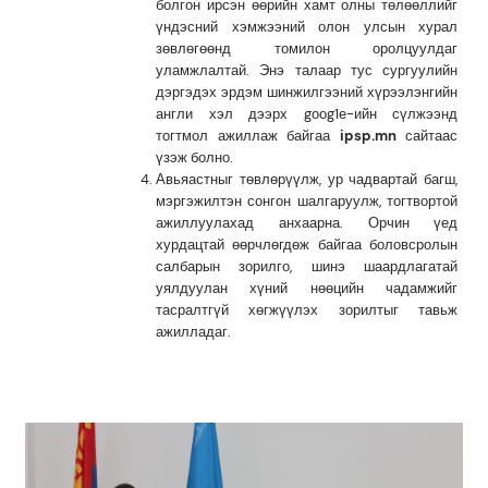
болгон ирсэн өөрийн хамт олны төлөөллийг
үндэсний хэмжээний олон улсын хурал
зөвлөгөөнд томилон оролцуулдаг
уламжлалтай. Энэ талаар тус сургуулийн
дэргэдэх эрдэм шинжилгээний хүрээлэнгийн
англи хэл дээрх gооg1е-ийн сүлжээнд
тогтмол ажиллаж байгаа
ipsp.mn
сайтаас
үзэж болно.
Авьяастныг төвлөрүүлж, ур чадвартай багш,
мэргэжилтэн сонгон шалгаруулж, тогтвортой
ажиллуулахад анхаарна. Орчин үед
хурдацтай өөрчлөгдөж байгаа боловсролын
салбарын зорилго, шинэ шаардлагатай
уялдуулан хүний нөөцийн чадамжийг
тасралтгүй хөгжүүлэх зорилтыг тавьж
ажилладаг.