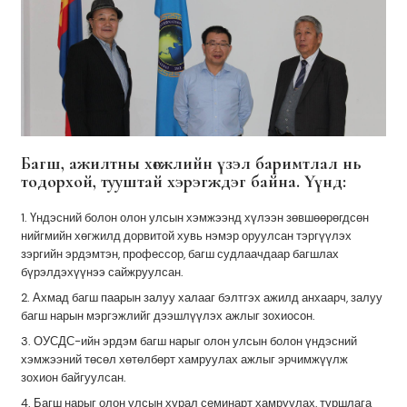
Багш, ажилтны хөгжлийн үзэл баримтлал нь
тодорхой, тууштай хэрэгждэг байна. Үүнд:
1. Үндэсний болон олон улсын хэмжээнд хүлээн зөвшөөрөгдсөн
нийгмийн хөгжилд дорвитой хувь нэмэр оруулсан тэргүүлэх
зэргийн эрдэмтэн, профессор, багш судлаачдаар багшлах
бүрэлдэхүүнээ сайжруулсан.
2. Ахмад багш паарын залуу халааг бэлтгэх ажилд анхаарч, залуу
багш нарын мэргэжлийг дээшлүүлэх ажлыг зохиосон.
3. ОУСДС-ийн эрдэм багш нарыг олон улсын болон үндэсний
хэмжээний төсөл хөтөлбөрт хамруулах ажлыг эрчимжүүлж
зохион байгуулсан.
4. Багш нарыг олон улсын хурал семинарт хамруулах, туршлага