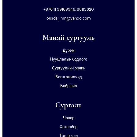
+976 11 99169946, 88113620
ousds_mn@yahoo.com
Манай сургууль
Дүрэм
Нууцлалын бодлого
Сургуулийн орчин
Багш ажилчид
Байршил
Сургалт
Чанар
Хөтөлбөр
Төгсөгчид