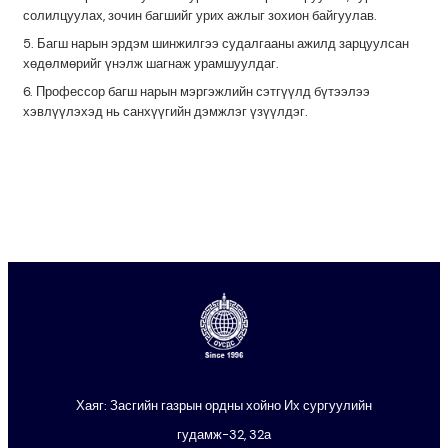
солилцуулах, зочин багшийг урих ажлыг зохион байгуулав.
5. Багш нарын эрдэм шинжилгээ судалгааны ажилд зарцуулсан
хөдөлмөрийг үнэлж шагнаж урамшуулдаг.
6. Профессор багш нарын мэргэжлийн сэтгүүлд бүтээлээ
хэвлүүлэхэд нь санхүүгийн дэмжлэг үзүүлдэг.
Хаяг: Засгийн газрын ордны хойно Их сургуулийн
гудамж-32, 32а