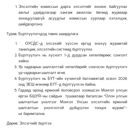
Элсэлтийн комиссын дарга элсэлтийг зохион байгуулах
аж
л
ыг удирдлагаар хангаж ажиллах бөгөөд журмаар
зохицуулаагүй асуудлыг комиссын хурлаар хэлэлцэж,
шийдвэрлэнэ.
Гурав. Бүртгүүлэгчдэд тавих шаардлага
ОУСД
С-д элсэхийг хүссэн иргэд энэхүү журамтай
танилцаж, элсэлтийн системд бүртгүүлнэ.
Бүртгүүлэгч нь
хүснэгт 1-д дурдсан
хөтөлбөрөөс сонголт
хийнэ.
Ур чадварын шалгалттай хөтөлбөрийг сонгосон бүртгүүлэгч
ур чадварын шалгалт өгнө.
Бүртгүүлэгч нь БҮТ-ийн хүчинтэй батламжтай, эсвэл 2026
онд ЭЕШ өгөхөөр БҮТ-д бүртгүүлсэн байна.
Гадаад оронд ерөнхий боловсрол эзэмшсэн Монгол улсын
иргэн БШУЯ-ны сайдын тушаалаар баталсан “Олон улсын
шалгалтын үнэлгээг Монгол Улсын элсэлтийн ерөнхий
шалгалтын үнэлгээтэй дүйцүүлэн тооцох журам”-
ыг баримтална.
Дөрөв. Элсэгчийг бүртгэх