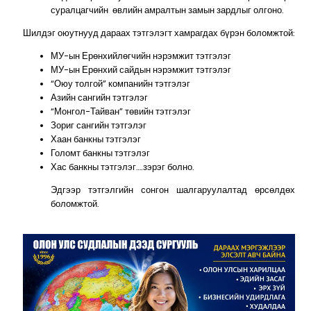
суралцагчийн өвлийн амралтын замын зардлыг олгоно.
Шилдэг оюутнууд дараах тэтгэлэгт хамрагдах бүрэн боломжтой:
МУ-ын Ерөнхийлөгчийн нэрэмжит тэтгэлэг
МУ-ын Ерөнхий сайдын нэрэмжит тэтгэлэг
“Оюу толгой” компанийн тэтгэлэг
Азийн сангийн тэтгэлэг
“Монгол-Тайван” төвийн тэтгэлэг
Зориг сангийн тэтгэлэг
Хаан банкны тэтгэлэг
Голомт банкны тэтгэлэг
Хас банкны тэтгэлэг….зэрэг болно.
Эдгээр тэтгэлгийн сонгон шалгаруулалтад өрсөлдөх
боломжтой.