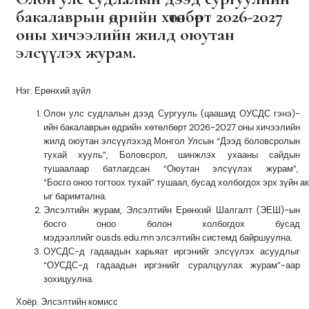
бакалаврын өдрийн хөтөлбөрт 2026-2027
оны хичээлийн жилд оюутан
элсүүлэх журам.
Нэг. Ерөнхий зүйл
Олон улс судлалын дээд Сургууль (цаашид ОУСДС гэнэ)-
ийн бакалаврын өдрийн хөтөлбөрт 2026-2027 оны хичээлийн
жилд оюутан элсүүлэхэд Монгол Улсын “Дээд боловсролын
тухай хууль”, Боловсрол, шинжлэх ухааны сайдын
тушаалаар батлагдсан “Оюутан элсүүлэх журам”,
“
Босго
оноо
тогтоох
тухай
”
тушаал
,
бусад
холбогдох
эрх
зүйн
ак
ыг
баримтална
.
Элсэлтийн журам, Элсэлтийн Ерөнхий Шалгалт (ЭЕШ)-ын
босго оноо болон холбогдох бусад
мэдээллийг ousds.edu.mn элсэлтийн системд байршуулна.
ОУСД
С-д гадаадын харьяат иргэнийг элсүүлэх асуудлыг
“
ОУСД
С-д гадаадын иргэнийг суралцуулах журам”-аар
зохицуулна.
Хоёр. Элсэлтийн комисс