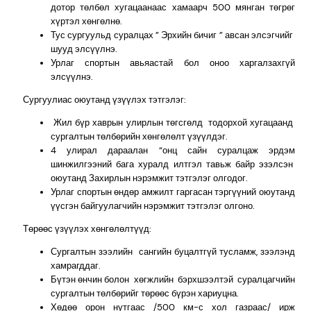
дотор төлбөл хугацаанаас хамаарч 500 мянган төгрөг
хүртэл хөнгөлнө.
Тус сургуульд суралцах ” Эрхийн бичиг ” авсан элсэгчийг
шууд элсүүлнэ.
Урлаг спортын авьяастай бол оноо харгалзахгүй
элсүүлнэ.
Сургуулиас оюутанд үзүүлэх тэтгэлэг:
Жил бүр хаврын улирлын төгсгөлд тодорхой хугацаанд
сургалтын төлбөрийн хөнгөлөлт үзүүлдэг.
4 улирал дараалан “онц сайн суралцаж эрдэм
шинжилгээний бага хуралд илтгэл тавьж байр эзэлсэн
оюутанд Захирлын нэрэмжит тэтгэлэг олгодог.
Урлаг спортын өндөр амжилт гаргасан тэргүүний оюутанд
үүсгэн байгуулагчийн нэрэмжит тэтгэлэг олгоно.
Төрөөс үзүүлэх хөнгөлөлтүүд:
Сургалтын зээлийн сангийн буцалтгүй тусламж, зээлэнд
хамрагддаг.
Бүтэн өнчин болон хөгжлийн бэрхшээлтэй суралцагчийн
сургалтын төлбөрийг төрөөс бүрэн хариуцна.
Хөдөө орон нутгаас /500 км-с хол газраас/ ирж