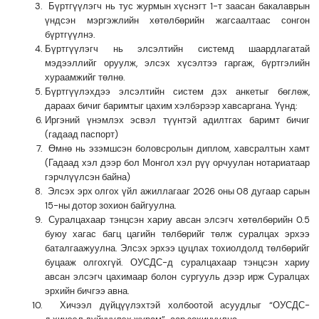
Бүртгүүлэгч нь тус журмын хүснэгт 1-т заасан бакалаврын
үндсэн мэргэжлийн хөтөлбөрийн жагсаалтаас сонгон
бүртгүүлнэ.
Бүртгүүлэгч нь элсэлтийн системд шаардлагатай
мэдээллийг оруулж, элсэх хүсэлтээ гаргаж, бүртгэлийн
хураамжийг төлнө.
Бүртгүүлэхдээ элсэлтийн систем дэх анкетыг бөглөж,
дараах бичиг баримтыг цахим хэлбэрээр хавсаргана. Үүнд:
Иргэний үнэмлэх эсвэл түүнтэй адилтгах баримт бичиг
(гадаад паспорт)
Өмнө нь эзэмшсэн боловсролын диплом, хавсралтын хамт
(Гадаад хэл дээр бол Монгол хэл рүү орчуулан нотариатаар
гэрчлүүлсэн байна)
Элсэх эрх олгох үйл ажиллагааг 2026 оны 0
8
дугаар сарын
15-ны дотор зохион байгуулна.
Суралцахаар тэнцсэн хариу авсан элсэгч хөтөлбөрийн 0.5
буюу хагас багц цагийн төлбөрийг төлж суралцах эрхээ
баталгаажуулна. Элсэх эрхээ цуцлах тохиолдолд төлбөрийг
буцааж олгохгүй. ОУСДС-д суралцахаар тэнцсэн хариу
авсан элсэгч цахимаар болон сургууль дээр ирж Суралцах
эрхийн бичгээ авна.
Хичээл дүйцүүлэхтэй холбоотой асуудлыг “
ОУСД
С-