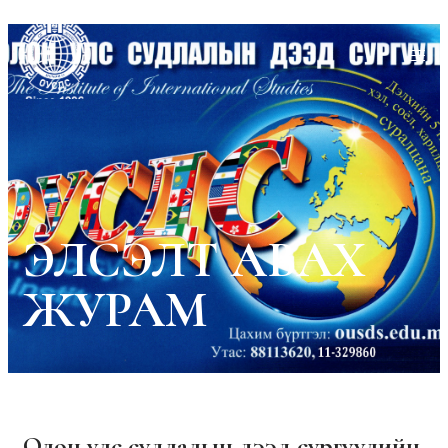
ЭЛСЭЛТ АВАХ
ЖУРАМ
Олон улс судлалын дээд сургуулийн