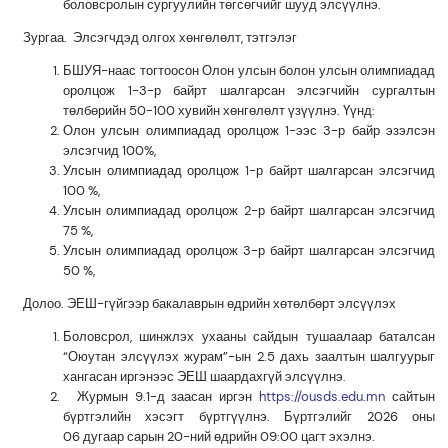
боловсролын сургуулийн төгсөгчийг шууд элсүүлнэ.
Зургаа. Элсэгчдэд олгох хөнгөлөлт, тэтгэлэг
БШУЯ-наас тогтоосон Олон улсын болон улсын олимпиадад
оролцож 1-3-р байрт шалгарсан элсэгчийн сургалтын
төлбөрийн 50-100 хувийн хөнгөлөлт үзүүлнэ. Үүнд:
Олон улсын олимпиадад оролцож 1-ээс 3-р байр эзэлсэн
элсэгчид 100
%,
Улсын олимпиадад оролцож 1-р байрт шалгарсан элсэгчид
100
%
,
Улсын олимпиадад оролцож 2-р байрт шалгарсан элсэгчид
75
%,
Улсын олимпиадад оролцож 3-р байрт шалгарсан элсэгчид
50
%,
Долоо. ЭЕШ-гүйгээр бакалаврын өдрийн хөтөлбөрт элсүүлэх
Боловсрол, шинжлэх ухааны сайдын тушаалаар баталсан
“Оюутан элсүүлэх журам”-ын 2.5 дахь заалтын шалгуурыг
хангасан иргэнээс ЭЕШ шаардахгүй элсүүлнэ.
Журмын 9.1-д заасан иргэн
https://ousds.edu.mn
сайтын
бүртгэлийн хэсэгт бүртгүүлнэ. Бүртгэлийг 2026 оны
0
6
дугаар сарын 20-ний өдрийн 09:00 цагт
эхэлнэ.