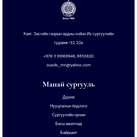
Хаяг: Засгийн газрын ордны хойно Их сургуулийн
гудамж-32, 32а
+976 11 99169946, 88113620
ousds_mn@yahoo.com
Манай сургууль
Дүрэм
Нууцлалын бодлого
Сургуулийн орчин
Багш ажилчид
Байршил