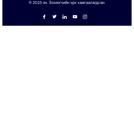
© 2023 он. Зохиогчийн эрх хамгаалагдсан.