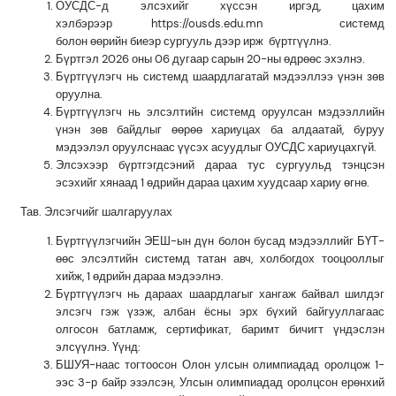
ОУСД
С-д элсэхийг хүссэн иргэд, цахим
хэлбэрээр https://ousds.edu.mn системд
болон
өөрийн
биеэр
сургууль дээр ирж
бүртгүүлнэ.
Бүртгэл 2026 оны 06 дугаар сарын 20-ны өдр
өөс эхэлнэ.
Бүртгүүлэгч нь
с
истемд шаард
л
агатай мэдээллээ үнэн зөв
оруулна.
Бүртгүүлэгч нь элсэлтийн системд оруулсан мэдээллийн
үнэн зөв байдлыг өөрөө хариуцах ба алдаатай, буруу
мэдээлэл оруулснаас үүсэх асуудлыг
ОУСД
С хариуцахгүй.
Элсэхээр бүртгэгдсэний дараа тус сургуульд тэнцсэн
эсэхийг хянаад 1 өдрийн дараа цахим хуудсаар хариу өгнө.
Тав. Элсэгчийг шалгаруулах
Бүртгүүлэгчийн ЭЕШ-ын дүн болон бусад мэдээллийг БҮТ-
өөс элсэлтийн системд татан авч, холбогдох тооцооллыг
хийж, 1 өдрийн дараа мэдээлнэ.
Бүртгүүлэгч нь дараах шаардлагыг хангаж байвал шилдэг
элсэгч гэж үзэж, албан ёсны эрх бүхий байгууллагаас
олгосон батламж, сертификат, баримт бичигт үндэслэн
элсүүлнэ. Үүнд:
БШУЯ-наас тогтоосон Олон улсын олимпиадад оролцож 1-
ээс 3-р байр эзэлсэн, Улсын олимпиадад оролцсон ерөнхий