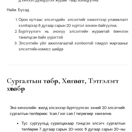
д хичээл дүйцүүлэх журам”-аар зохицуулна.
Найм. Бусад
Орон нутгаас элсэгчдийн элсэлтийг нэмэлтээр уламжлалт
хэлбэрээр 8 дугаар сарын 20 хүртэл зохион байгуулна.
Бүртгүүлэгч нь энэхүү элсэлтийн журамтай биечлэн
танилцсан байх үүрэгтэй.
Элсэлтийн үйл ажиллагаатай холбоотой гомдол маргааныг
элсэлтийн комисс шийдв
Сургалтын төлбөр, Хөнгөлөлт, Тэтгэлэгт
хөтөлбөр
Энэ хичээлийн жилд элсэхээр бүртгүүлсэн эхний 20 элсэгчийг
сургалтын төлбөрөөс 1сая / нэг сая / төгрөгөөр хөнгөлнө.
Тус сургуульд суралцахаар тэнцсэн элсэгч сургалтын
төлбөрөө 7 дугаар сарын 20-ноос 8 дугаар сарын 20-ны