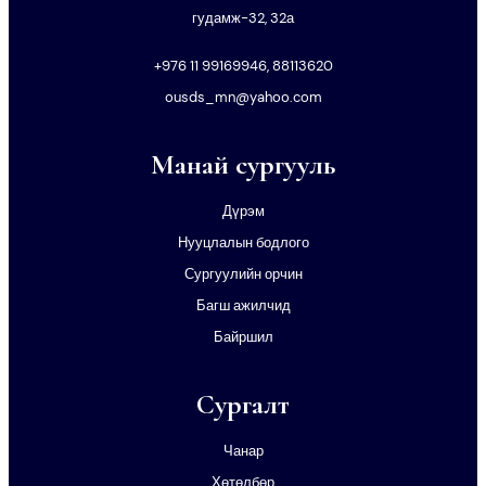
гудамж-32, 32а
+976 11 99169946, 88113620
ousds_mn@yahoo.com
Манай сургууль
Дүрэм
Нууцлалын бодлого
Сургуулийн орчин
Багш ажилчид
Байршил
Сургалт
Чанар
Хөтөлбөр