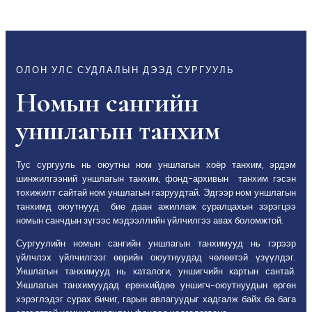
ОЛОН УЛС СУДЛАЛЫН ДЭЭД СУРГУУЛЬ
Номын сангийн
уншлагын танхим
Тус сургууль нь оюутны ном уншлагын хоёр танхим, эрдэм
шинжилгээний уншлагын танхим, фонд-архивын танхим гэсэн
тохижилт сайтай ном уншлагын газруудтай. Эдгээр ном уншлагын
танхимд оюутнууд бие даан ажиллаж суралцахын зэрэгцээ
номын санчдын зүгээс мэдээллийн үйлчилгээ авах боломжтой.
Сургуулийн номын сангийн уншлагын танхимууд нь гэрээр
үйлчлэх үйлчилгээг өөрийн оюутнуудад чөлөөтэй үзүүлдэг.
Уншлагын танхимууд нь каталоги, уншигчийн картын сантай.
Уншлагын танхимуудад ерөнхийдөө уншигч-оюутнуудын өргөн
хэрэглэдэг сурах бичиг, гарын авлагуудыг хадгалж байх ба бага