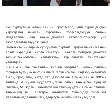
Тус сургуулийн номын сан нь профессор, багш, суралцагчдын
хэрэгцээнд нийцсэн сургалтын хэрэглэгдэхүүн, онлайн
мэдээллийн сан, цахим-дижитал технологитойгоор үйл
ажиллагаагаа явуулж байна.
Номын сан нь өөрийн сургуулийн сургалт- эрдэм шинжилгээний
эрэлт хэрэгцээг бүрэн хангахуйц баялаг фондтой, дижитал
техник-технологийн хангамжтай, туршлагатай ажилтанаар
хангагдсан.
2020-2021 оны хичээлийн жилийн байдлаар номын сангийн
фондын бүтэц нь нийт 20 мянга гаруй номтой. Тэдгээр нь монгол,
англи, орос, япон, хятад хэл дээр байна. Номын сан нь 330м2
талбайд 120 хүний суудалтай, 2 уншлагын танхимтай. Үүнд: а/.
Нийтийн, б/. Эрдэм шинжилгээний танхимуудтай. Номын сангийн
танхимууд нь электрон каталогтой. Уншигчдад хэрэгцээт
лавлагаа мэдээллийг өгч, өдөр тутмын үйлчилгээ үзүүлдэг.