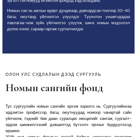
эргэлттэй номууд ихэвчлэн фондод хадгалагдана.
Номын сан нь ажлын өдөрт дунджаар, давхардсан тоогоор 30-40
багш, оюутанд үйлчилгээ үзүүлдэг. Түүнчлэн уншигчдадаа
лавлагаа-ном зүйн үйлчилгээ үзүүлж, шинэ номын мэдээлэл
долоо хоног, сараар гаргаж сурталчилдаг.
ОЛОН УЛС СУДЛАЛЫН ДЭЭД СУРГУУЛЬ
Номын сангийн фонд
Тус сургуулийн номын сангийн эрхэм зорилго нь: Сургуулийнхаа
эрдэмтэн профессор, багш, оюутнуудад номоор чанартай сайн
үйлчилж, тэднийг бие даан суралцах нөхцөлийг хангаж, сургалт-
эрдэм шинжилгээний дэвшилтэд бүтээлч орчныг бүрдүүлэхэд
оршино.
2019 онд номын фондын тусгай байрыг шинэчлэн тоноглож