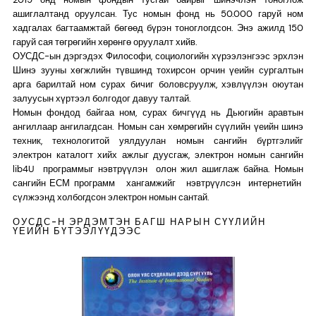
ашиглалтанд оруулсан. Тус номын фонд нь 50.000 гаруй ном
хадгалах багтаамжтай бөгөөд бүрэн тоноглогдсон. Энэ ажилд 150
гаруй сая төгрөгийн хөрөнгө оруулалт хийв.
ОУСДС-ын дэргэдэх Философи, социологийн хүрээлэнгээс эрхлэн
Шинэ зууны хөгжлийн түвшинд тохирсон орчин үеийн сургалтын
арга барилтай ном сурах бичиг боловсруулж, хэвлүүлэн оюутан
залуусын хүртээл болгодог давуу талтай.
Номын фондод байгаа ном, сурах бичгүүд нь Дьюгийн аравтын
ангиллаар ангилагдсан. Номын сан хөмрөгийн сүүлийн үеийн шинэ
техник, технологитой уялдуулан номын сангийн бүртгэлийг
электрон каталогт хийх ажлыг дуусгаж, электрон номын сангийн
lib4U программыг нэвтрүүлэн олон жил ашиглаж байна. Номын
сангийн ЕСМ программ хангамжийг нэвтрүүлсэн интернетийн
сүлжээнд холбогдсон электрон номын сантай.
ОУСДС-Н ЭРДЭМТЭН БАГШ НАРЫН СҮҮЛИЙН
ҮЕИЙН БҮТЭЭЛҮҮДЭЭС