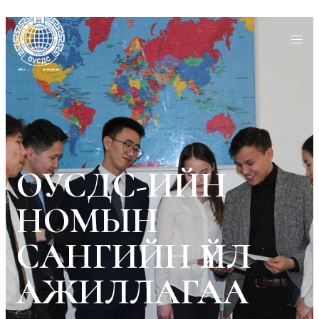
ОУСДС-ИЙН
НОМЫН
САНГИЙН ҮЙЛ
АЖИЛЛАГАА