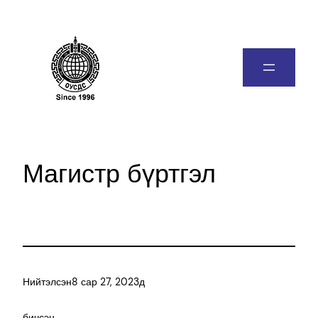
Магистр бүртгэл
Нийтэлсэн
8 сар 27, 2023
д
бичсэн