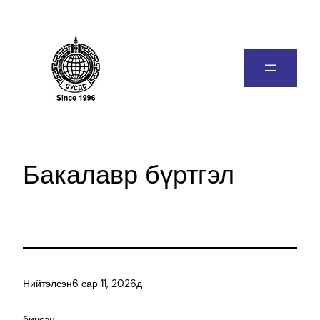
Бакалавр бүртгэл
Нийтэлсэн
6 сар 11, 2026
д
бичсэн