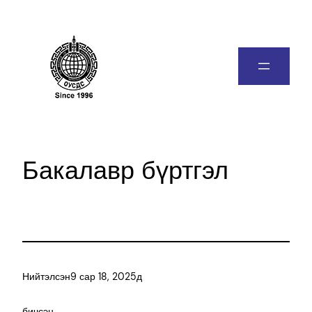
Бакалавр бүртгэл
Нийтэлсэн
9 сар 18, 2025
д
бичсэн