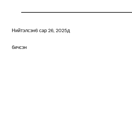
Нийтэлсэн
6 сар 26, 2025
д
бичсэн