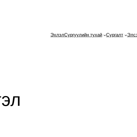
Эхлэл
Сургуулийн тухай
Сургалт
Элс
гэл