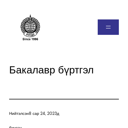
Бакалавр бүртгэл
Нийтэлсэн
8 сар 24, 2023
д
бичсэн