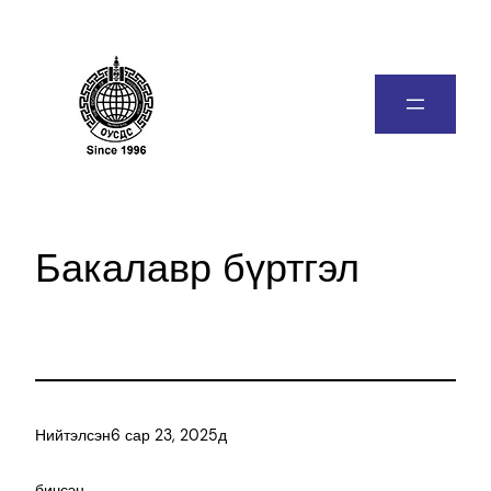
Бакалавр бүртгэл
Нийтэлсэн
6 сар 23, 2025
д
бичсэн