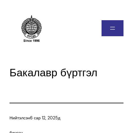
Бакалавр бүртгэл
Нийтэлсэн
6 сар 12, 2025
д
бичсэн