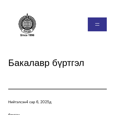
Бакалавр бүртгэл
Нийтэлсэн
4 сар 6, 2025
д
бичсэн