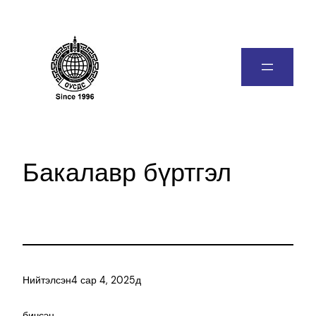
Бакалавр бүртгэл
Нийтэлсэн
4 сар 4, 2025
д
бичсэн