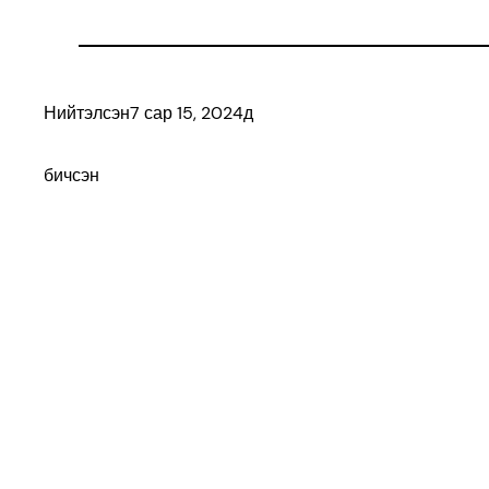
Нийтэлсэн
7 сар 15, 2024
д
бичсэн