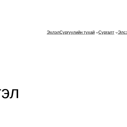
Эхлэл
Сургуулийн тухай
Сургалт
Элс
гэл