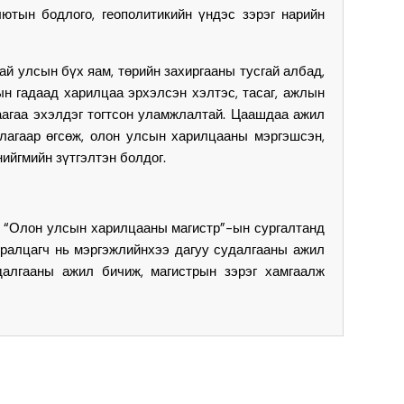
ютын бодлого, геополитикийн үндэс зэрэг нарийн
 улсын бүх яам, төрийн захиргааны тусгай албад,
н гадаад харилцаа эрхэлсэн хэлтэс, тасаг, ажлын
аагаа эхэлдэг тогтсон уламжлалтай. Цаашдаа ажил
агаар өгсөж, олон улсын харилцааны мэргэшсэн,
ийгмийн зүтгэлтэн болдог.
р “Олон улсын харилцааны магистр”-ын сургалтанд
уралцагч нь мэргэжлийнхээ дагуу судалгааны ажил
далгааны ажил бичиж, магистрын зэрэг хамгаалж