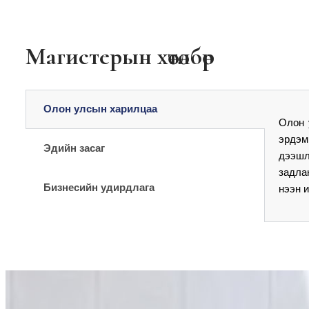
Магистерын хөтөлбөр
Олон улсын харилцаа
Олон 
эрдэм
Эдийн засаг
дээшл
задла
Бизнесийн удирдлага
нээн 