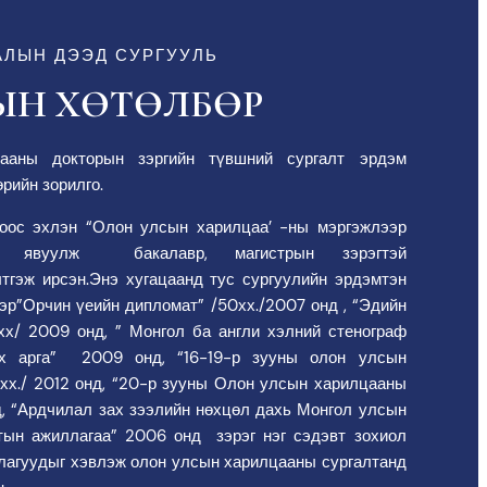
АЛЫН ДЭЭД СУРГУУЛЬ
ЫН ХӨТӨЛБӨР
ааны докторын зэргийн түвшний сургалт эрдэм
рийн зорилго.
ноос эхлэн “Олон улсын харилцаа’ -ны мэргэжлээр
лт явуулж бакалавр, магистрын зэрэгтэй
тгэж ирсэн.Энэ хугацаанд тус сургуулийн эрдэмтэн
р”Орчин үеийн дипломат” /50хх./2007 онд , “Эдийн
хх/ 2009 онд, ” Монгол ба англи хэлний стенограф
ах арга” 2009 онд, “16-19-р зууны олон улсын
хх./ 2012 онд, “20-р зууны Олон улсын харилцааны
нд, “Ардчилал зах зээлийн нөхцөл дахь Монгол улсын
тын ажиллагаа” 2006 онд зэрэг нэг сэдэвт зохиол
авлагуудыг хэвлэж олон улсын харилцааны сургалтанд