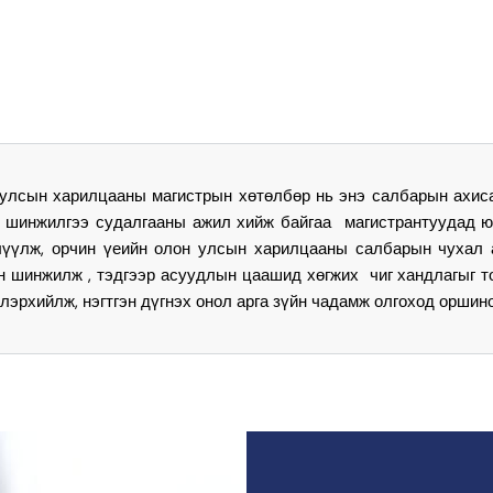
улсын харилцааны магистрын хөтөлбөр нь энэ салбарын ахис
 шинжилгээ судалгааны ажил хийж байгаа магистрантуудад юу
үүлж, орчин үеийн олон улсын харилцааны салбарын чухал 
н шинжилж , тэдгээр асуудлын цаашид хөгжих чиг хандлагыг 
илэрхийлж, нэгтгэн дүгнэх онол арга зүйн чадамж олгоход оршино