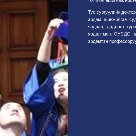
тогтмол ашиглаж ирсэн
Тус сургуулийн докто
эрдэм шинжилгээ су
чадвар, дадлага тур
явдал мөн. ОУСДС н
эрдэмтэн профессоруу