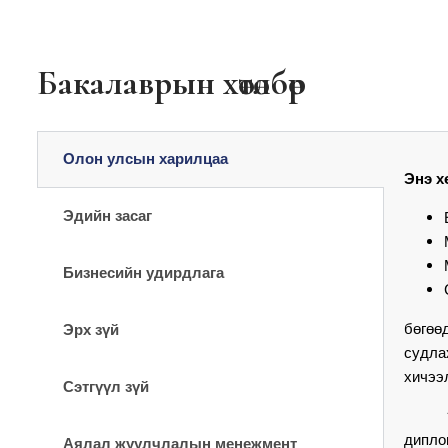
Бакалаврын хөтөлбөр
Олон улсын харилцаа
Энэ х
Эдийн засаг
Бизнесийн удирдлага
бөгөө
Эрх зүй
судла
хичээ
Сэтгүүл зүй
“Олон
дипло
Аялал жуулчлалын менежмент