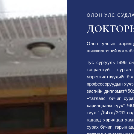
ОЛОН УЛС СУДЛ
ДОКТОР
Олон улсын харилц
шинжилгээний хөтөлбө
Тус сургууль 1996 о
тасралтгүй сурга
мэргэжилтнүүдийг бэл
профессоруудын хүчээ
засгийн дипломат”/50
-татлаас бичиг сур
харилцааны түүх” /60
түүх ” /54хх./2012 о
гадаад харилцаа хам
сурах бичиг , гарын 