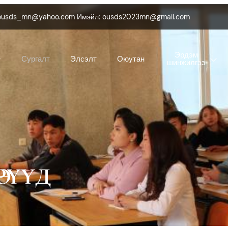
 ousds_mn@yahoo.com Имэйл: ousds2023mn@gmail.com
Эрдэм
Сургалт
Элсэлт
Оюутан
шинжилгээ
ӨРҮҮД