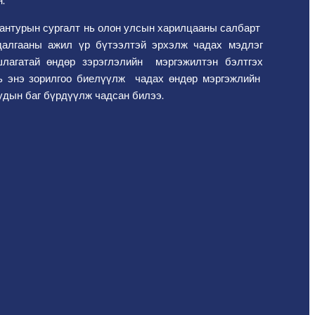
.
рантурын сургалт нь олон улсын харилцааны салбарт
далгааны ажил үр бүтээлтэй эрхэлж чадах мэдлэг
шлагатай өндөр зэрэглэлийн мэргэжилтэн бэлтгэх
ь энэ зорилгоо биелүүлж чадах өндөр мэргэжлийн
дын баг бүрдүүлж чадсан билээ.