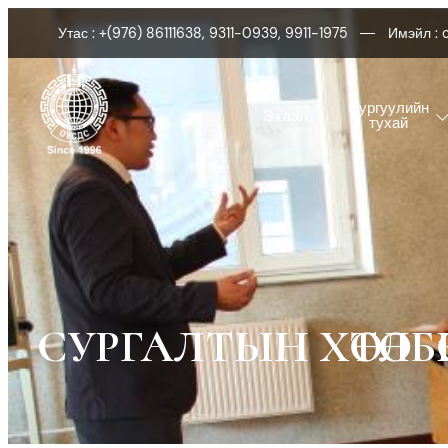
Утас : +(976) 86111638, 9311-0939, 9911-1975
Имэйл :
Сургуулийн
Эхлэл
тухай
СУРГАЛТЫН ХӨТӨЛБ