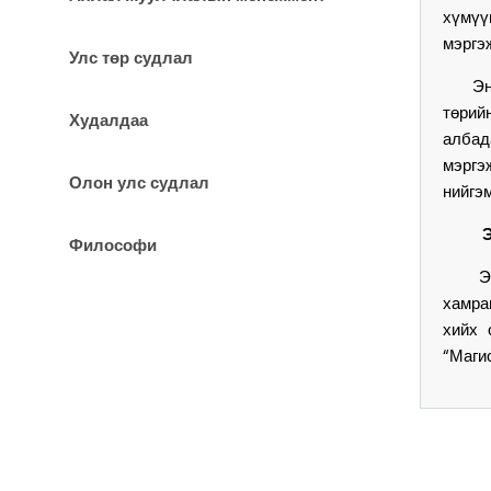
хүмүү
мэргэ
Улс төр судлал
Энэхү
төрий
Худалдаа
албад
мэргэ
Олон улс судлал
нийгэ
Философи
Э
хамра
хийх 
“Маги