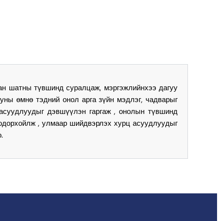
ан шатны түвшинд суралцаж, мэргэжлийнхээ дагуу
ны өмнө тэдний онол арга зүйн мэдлэг, чадварыг
асуудлуудыг дэвшүүлэн гаргаж , онолын түвшинд
тодорхойлж , улмаар шийдвэрлэх хурц асуудлуудыг
.