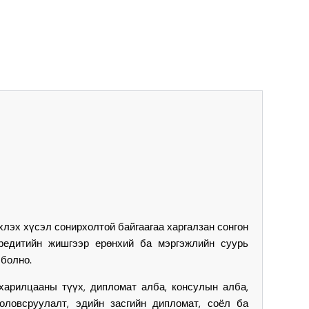
лэх хүсэл сонирхолтой байгаагаа харгалзан сонгон
редитийн жишгээр ерөнхий ба мэргэжлийн суурь
 болно.
илцааны түүх, дипломат алба, консулын алба,
ловсруулалт, эдийн засгийн дипломат, соёл ба