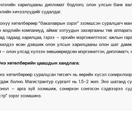
нлэгийн харилцааны дипломат бодлого, олон улсын банк вал
жлийн хичээлүүдийг судалдаг.
ү хөтөлбөрөөр “бакалаврын зэрэг” эзэмшсэн суралцагч манай
н мэдлийн компаниуд, аймаг хотуудын захиргааны төв аппараты
ад гадаад харилцаа, гэрээ – эрхийн мэргэжилтнээс ажлын гар
жилдээ өсөн дэвшиж олон улсын харилцааны олон шат дамжл
м – олон улсад хүлээн зөвшөөрөгдсөн мэргэжилтэн, дипломатч, н
Энэ хөтөлбөрийн цаашдын хандлага:
нэ хөтөлбөрөөр суралцсан төгсөгч нь өөрийн хүсэл сонирхлоо
гдаж болно. Магистрантур сургалт нь 1.5-2 жил. Энэ шатанд с
онол – арга зүй эзэмшиж, сонирхон сонгосон сэдвээрээ су
стр” зэрэг эзэмшинэ.