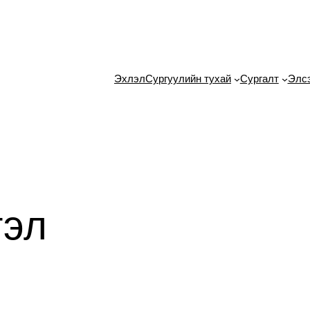
Эхлэл
Сургуулийн тухай
Сургалт
Элс
гэл