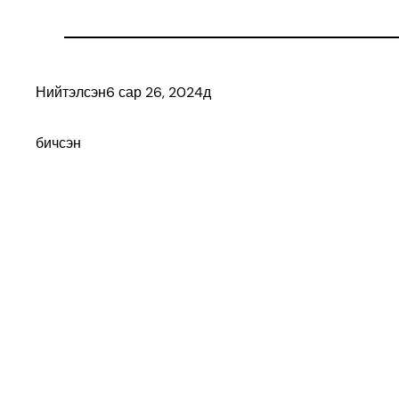
Нийтэлсэн
6 сар 26, 2024
д
бичсэн