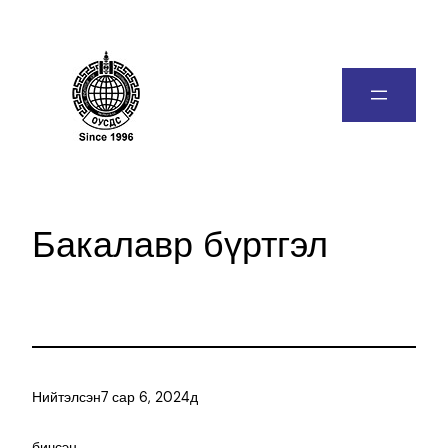
Бакалавр бүртгэл
Нийтэлсэн
7 сар 6, 2024
д
бичсэн