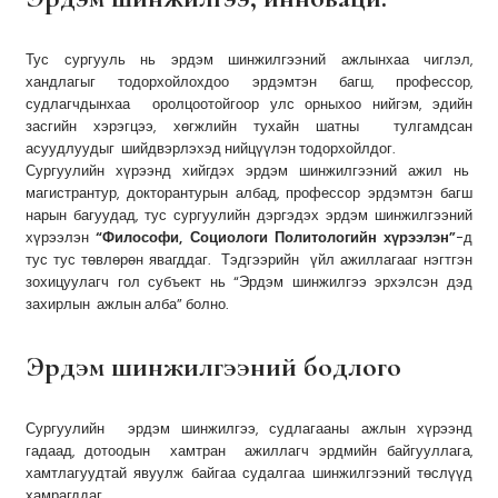
Тус сургууль нь эрдэм шинжилгээний ажлынхаа чиглэл,
хандлагыг тодорхойлохдоо эрдэмтэн багш, профессор,
судлагчдынхаа оролцоотойгоор улс орныхоо нийгэм, эдийн
засгийн хэрэгцээ, хөгжлийн тухайн шатны тулгамдсан
асуудлуудыг шийдвэрлэхэд нийцүүлэн тодорхойлдог.
Сургуулийн хүрээнд хийгдэх эрдэм шинжилгээний ажил нь
магистрантур, докторантурын албад, профессор эрдэмтэн багш
нарын багуудад, тус сургуулийн дэргэдэх эрдэм шинжилгээний
хүрээлэн
“Философи, Социологи Политологийн хүрээлэн”
-д
тус тус төвлөрөн явагддаг. Тэдгээрийн үйл ажиллагааг нэгтгэн
зохицуулагч гол субъект нь “Эрдэм шинжилгээ эрхэлсэн дэд
захирлын ажлын алба” болно.
Эрдэм шинжилгээний бодлого
Сургуулийн эрдэм шинжилгээ, судлагааны ажлын хүрээнд
гадаад, дотоодын хамтран ажиллагч эрдмийн байгууллага,
хамтлагуудтай явуулж байгаа судалгаа шинжилгээний төслүүд
хамрагддаг.