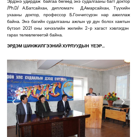
Эрдэнэ удирдаж байгаа бөгөөд энэ судалгааны багт доктор
/Ph.D/ А.Батсайхан, дипломатч Д.Амарсайхан, Түүхийн
ухааны доктор, профессор Б.Гончигсүрэн нар ажиллаж
байна. Энэ багийн судалгааны ажлын үр дүн болох хамтын
бүтээл 2021 оны хичээлийн жилийн 2-р хагаст хэвлэгдэн
гарах төлөвлөгөөтэй байна.
ЭРДЭМ ШИНЖИЛГЭЭНИЙ ХУРЛУУДЫН ҮЕЭР…