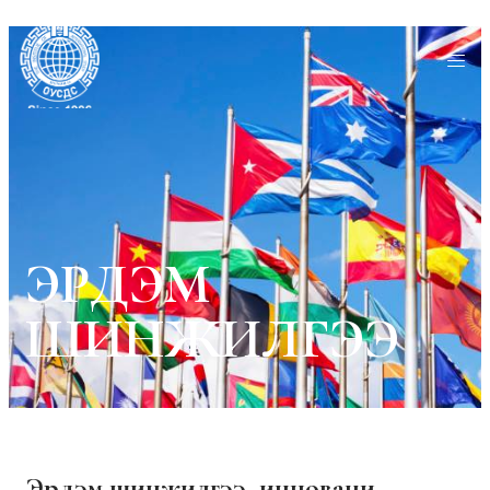
ЭРДЭМ
ШИНЖИЛГЭЭ
Эрдэм шинжилгээ, инноваци.