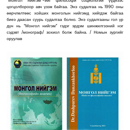
“Монгол нийгэм”-ийг философи социологий үүднээс
цогцолбороор авч үзэж байгаа. Энэ судалгаа нь 1990 оны
өөрчлөлтөөс хойших монголын нийгэмд хийгдэж байгаа
биеэ даасан суурь судалгаа болно. Энэ судалгааны гол үр
дүн нь “Монгол нийгэм” гэдэг эрдэм шинжилгээний нэг
сэдэвт /монограф/ зохиол болж байна. / Номын зургийг
оруулав