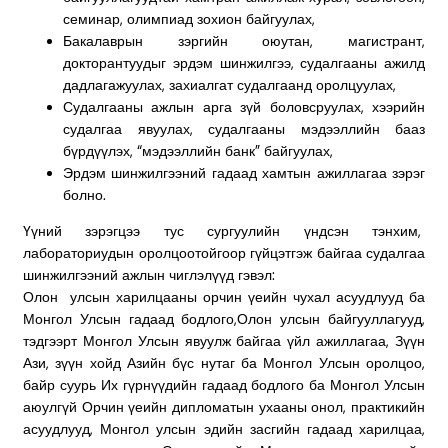
семинар, олимпиад зохион байгуулах,
Бакалаврын зэргийн оюутан, магистрант,
докторантуудыг эрдэм шинжилгээ, судалгааны ажилд
дадлагажуулах, захиалгат судалгаанд оролцуулах,
Судалгааны ажлын арга зүй боловсруулах, хээрийн
судалгаа явуулах, судалгааны мэдээллийн бааз
бүрдүүлэх, “мэдээллийн банк” байгуулах,
Эрдэм шинжилгээний гадаад хамтын ажиллагаа зэрэг
болно.
Үүний зэрэгцээ тус сургуулийн үндсэн тэнхим,
лабораториудын оролцоотойгоор гүйцэтгэж байгаа судалгаа
шинжилгээний ажлын чиглэлүүд гэвэл:
Олон улсын харилцааны орчин үеийн чухал асуудлууд ба
Монгол Улсын гадаад бодлого,Олон улсын байгууллагууд,
тэдгээрт Монгол Улсын явуулж байгаа үйл ажиллагаа, Зүүн
Ази, зүүн хойд Азийн бүс нутаг ба Монгол Улсын оролцоо,
байр суурь Их гүрнүүдийн гадаад бодлого ба Монгол Улсын
аюулгүй Орчин үеийн дипломатын ухааны онол, практикийн
асуудлууд, Монгол улсын эдийн засгийн гадаад харилцаа,