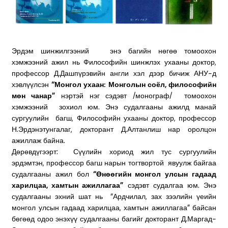
Эрдэм шинжилгээний энэ багийн нөгөө томоохон
хэмжээний ажил нь Философийн шинжлэх ухааны доктор,
профессор Д.Дашпүрэвийн англи хэл дээр бичиж АНУ-д
хэвлүүлсэн
“Монгол ухаан: Монголын соёл, философийн
мөн чанар”
нэртэй нэг сэдэвт /монограф/ томоохон
хэмжээний зохиол юм. Энэ судалгааны ажилд манай
сургуулийн багш, Философийн ухааны доктор, профессор
Н.Эрдэнэтунгалаг, докторант Д.Алтанлиш нар оролцон
ажиллаж байна.
Дөрөвдүгээрт: Сүүлийн хориод жил тус сургуулийн
эрдэмтэн, профессор багш нарын тогтвортой явуулж байгаа
судалгааны ажил бол
“Өнөөгийн монгол улсын гадаад
харилцаа, хамтын ажиллагаа”
сэдэвт судалгаа юм. Энэ
судалгааны эхний шат нь “Ардчилал, зах зээлийн үеийн
монгол улсын гадаад харилцаа, хамтын ажиллагаа” байсан
бөгөөд одоо энэхүү судалгааны багийг докторант Д.Маргад-