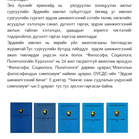
Энэ бүхнийг ерөнхийд нь уялдуулан зохицуулах ажлыг
сургуулийн Эрдмийн зөвлөл гүйцэтгэдэг бөгөөд уг зөвлөл
сургуулийн сургалт эрдэм шинжилгээний хэтийн төлөв, хөгжлийн
асуудлыг хэлэлцэн санал, дүгнэлт гаргах, эрдэм шинжилгээний
ажлын тайлан хэлэлцэх, цаашдын зорилго чиглэлийг
тодорхойлох, дүгнэлт гаргах зэргээр ажилладаг.
Эрдмийн зөвлөл нь өөрийн үйл ажиллагааны батлагдсан
журамтай.Тус сургуулийн бүтцэд хийгддэг эрдэм шинжилгээний
ажил төвлөрдөг үндсэн нэгж болох “Философи, Социологи,
Политологийн Хүрээлэн” нь 24 жил тасралтгүй ажиллаж ирэхдээ
“Философи, Социологи, Политологи” дөрвөн цуврал,”Монголын
философичдын симпозиум” найман цуврал, ОУСДС-ийн “Эрдэм
шинжилгээний бичиг” 5 дэвтэр, “Чингис хаан судлалын үндэсний
симпозиум”-ын 3 цуврал тус тус эрхлэн гаргасан байна.