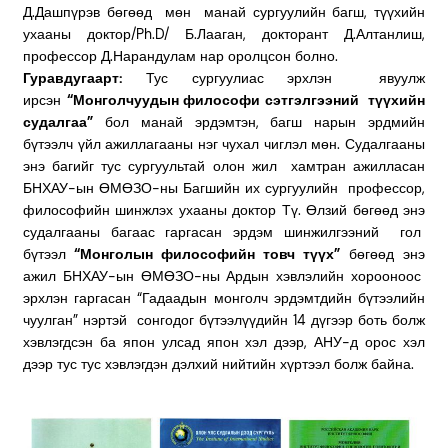
Д.Дашпүрэв бөгөөд мөн манай сургуулийн багш, түүхийн
ухааны доктор/Ph.D/ Б.Лааган, докторант Д.Алтанлиш,
профессор Д.Нарандулам нар оролцсон болно.
Гуравдугаарт:
Тус сургуулиас эрхлэн явуулж
ирсэн
“Монголчуудын философи сэтгэлгээний түүхийн
судалгаа”
бол манай эрдэмтэн, багш нарын эрдмийн
бүтээлч үйл ажиллагааны нэг чухал чиглэл мөн. Судалгааны
энэ багийг тус сургуультай олон жил хамтран ажилласан
БНХАУ-ын ӨМӨЗО-ны Багшийн их сургуулийн профессор,
философийн шинжлэх ухааны доктор Тү. Өлзий бөгөөд энэ
судалгааны багаас гаргасан эрдэм шинжилгээний гол
бүтээл
“Монголын философийн товч түүх”
бөгөөд энэ
ажил БНХАУ-ын ӨМӨЗО-ны Ардын хэвлэлийн хорооноос
эрхлэн гаргасан “Гадаадын монголч эрдэмтдийн бүтээлийн
чуулган” нэртэй сонгодог бүтээлүүдийн 14 дүгээр боть болж
хэвлэгдсэн ба япон улсад япон хэл дээр, АНУ-д орос хэл
дээр тус тус хэвлэгдэн дэлхий нийтийн хүртээл болж байна.