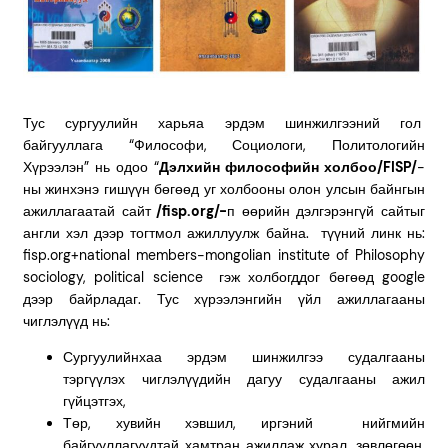
Тус сургуулийн харьяа эрдэм шинжилгээний гол
байгууллага “Философи, Социологи, Политологийн
Хүрээлэн” нь одоо “
Дэлхийн философийн холбоо/FISP/
-
ны жинхэнэ гишүүн бөгөөд уг холбооны олон улсын байнгын
ажиллагаатай сайт
/fisp.org/-
п өөрийн дэлгэрэнгүй сайтыг
англи хэл дээр тогтмол ажиллуулж байна. түүний линк нь:
fisp.org+national members-mongolian institute of Philosophy
sociology, political science гэж холбогддог бөгөөд google
дээр байрладаг. Тус хүрээлэнгийн үйл ажиллагааны
чиглэлүүд нь:
Сургуулийнхаа эрдэм шинжилгээ судалгааны
тэргүүлэх чиглэлүүдийн дагуу судалгааны ажил
гүйцэтгэх,
Төр, хувийн хэвшил, иргэний нийгмийн
байгууллагуудтай хамтран ажиллаж хурал, зөвлөгөөн,