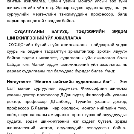
хамтын ажиллагаа, Орчин үеийн Монгол улсын эрх зүйн
шинэчлэлтийн үйл явц, Эдгээр сэдэвт судалгаанууд нь тус
сургуулийн мэргэжлийн тэнхимүүдийн профессор, багш
нарын оролцоотой явагдаж байна.
СУДАЛГААНЫ БАГУУД, ТЭДГЭЭРИЙН ЭРДЭМ
ШИНЖИЛГЭЭНИЙ ҮЙЛ АЖИЛЛАГАА
ОУСДС-ийн бүхий л үйл ажиллагааны найдвартай үндэс
суурь нь бидний тасралтгүй эрчимтэйгээр эрхлэн явуулж
байгаа эрдэм шинжилгээ, судалгааны үйл ажиллагаа болж
байдаг юм. Манай эрдэм шинжилгээний үйл ажиллагаа нь
дараах судалгааны гол багуудаас бүрддэг билээ. Үүнд:
Нэгдүгээрт: “Монгол нийгмийн судалгааны баг”
. Энэ
багт манай сургуулийн эрдэмтэн, Философийн шинжлэх
ухааны доктор профессор Д.Дашпүрэв, Философийн ухааны
доктор, профессор Д.Ганболд, Түүхийн ухааны доктор,
профессор Б.Лааган нар оролцож, монгол нийгмийн түүх,
соёл, оюун санааны амьдралын өргөн хүрээтэй асуудлуудыг
судалж, эрдэм шинжилгээний нэг сэдэвт бүтээл, эрдэм
шинжилгээний илтгэл, өгүүллүүдийг хэвлүүлсэн байна.