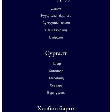
Дүрэм
Нууцлалын бодлого
Сургуулийн орчин
Багш ажилчид
Байршил
Сургалт
Чанар
Хөтөлбөр
Төгсөгчид
Хуваарь
Бүртгүүлэх
Холбоо барих