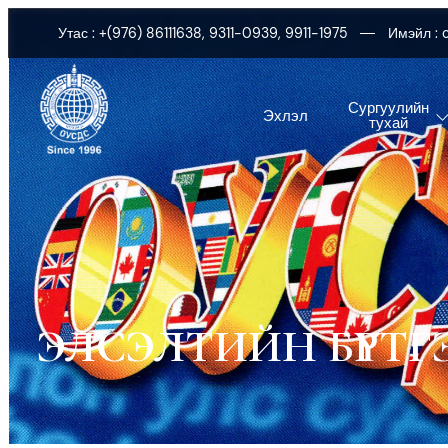
Утас : +(976) 86111638, 9311-0939, 9911-1975
Имэйл :
Сургуулийн
Эхлэл
тухай
ЭЛСЭЛТИЙН БҮРТГЭ