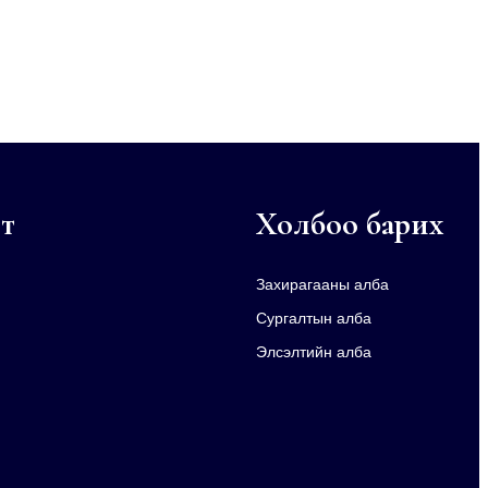
т
Холбоо барих
Захирагааны алба
Сургалтын алба
Элсэлтийн алба