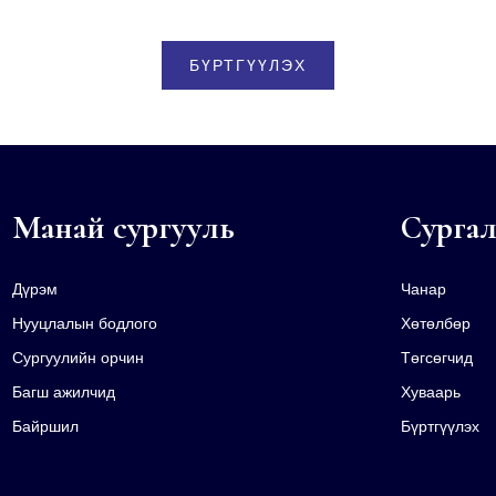
Манай сургууль
Сургал
Дүрэм
Чанар
Нууцлалын бодлого
Хөтөлбөр
Сургуулийн орчин
Төгсөгчид
Багш ажилчид
Хуваарь
Байршил
Бүртгүүлэх