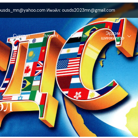
 ousds_mn@yahoo.com Имэйл: ousds2023mn@gmail.com
Эрдэм
Сургалт
Элсэлт
Оюутан
шинжилгээ
Л​